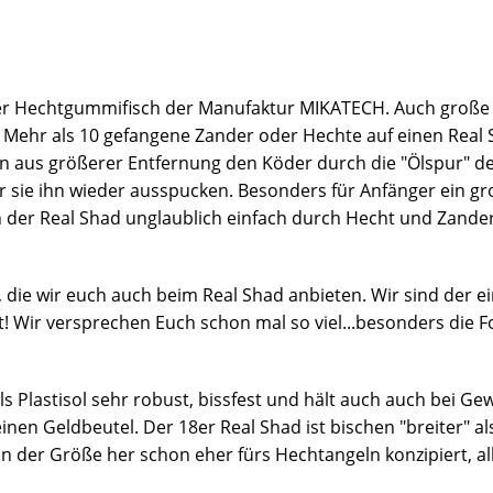
er Hechtgummifisch der Manufaktur MIKATECH. Auch große Z
. Mehr als 10 gefangene Zander oder Hechte auf einen Real 
on aus größerer Entfernung den Köder durch die "Ölspur"
 sie ihn wieder ausspucken. Besonders für Anfänger ein groß
der Real Shad unglaublich einfach durch Hecht und Zander
ie wir euch auch beim Real Shad anbieten. Wir sind der einz
t! Wir versprechen Euch schon mal so viel...besonders die
Plastisol sehr robust, bissfest und hält auch auch bei Ge
en Geldbeutel. Der 18er Real Shad ist bischen "breiter" als
on der Größe her schon eher fürs Hechtangeln konzipiert, al