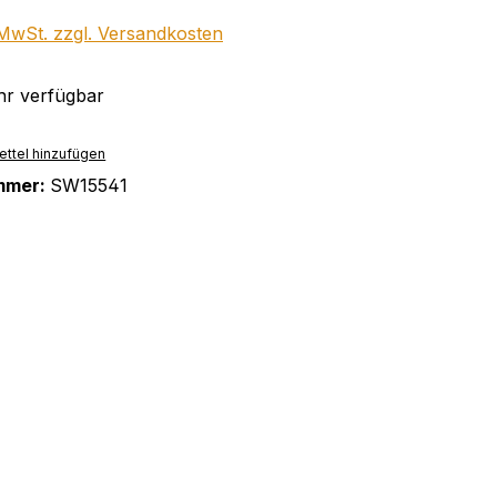
. MwSt. zzgl. Versandkosten
r verfügbar
ttel hinzufügen
mmer:
SW15541