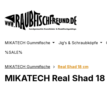
springen
Zur Hauptnavigation springen
MIKATECH Gummifische
Jig's & Schraubköpfe
%SALE%
MIKATECH Gummifische
Real Shad 18 cm
MIKATECH Real Shad 18 
Bildergalerie überspringen