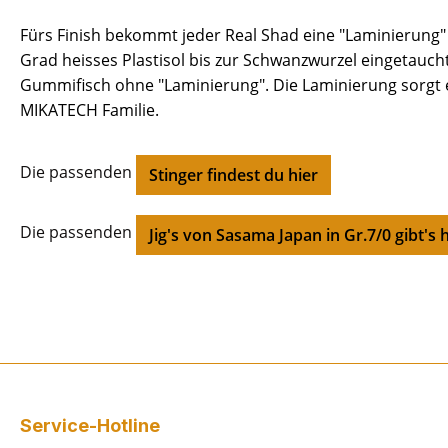
Fürs Finish bekommt jeder Real Shad eine "Laminierung" 
Grad heisses Plastisol bis zur Schwanzwurzel eingetaucht
Gummifisch ohne "Laminierung". Die Laminierung sorgt e
MIKATECH Familie.
Die passenden
Stinger findest du hier
Die passenden
Jig's von Sasama Japan in Gr.7/0 gibt's 
Service-Hotline