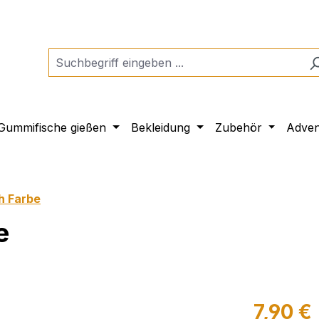
Gummifische gießen
Bekleidung
Zubehör
Adven
h Farbe
e
7,90 €