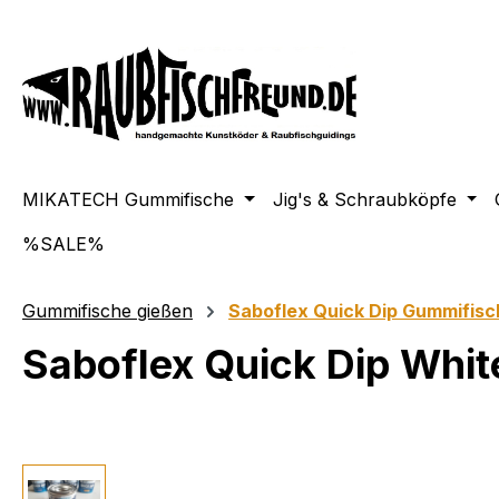
springen
Zur Hauptnavigation springen
MIKATECH Gummifische
Jig's & Schraubköpfe
%SALE%
Gummifische gießen
Saboflex Quick Dip Gummifisc
Saboflex Quick Dip Whit
Bildergalerie überspringen