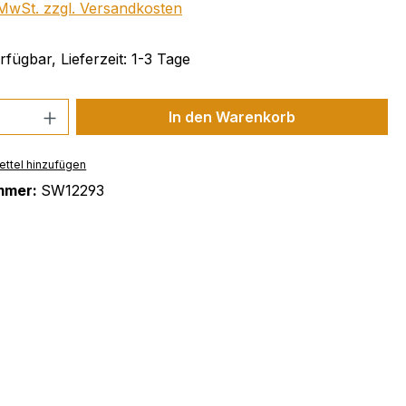
. MwSt. zzgl. Versandkosten
fügbar, Lieferzeit: 1-3 Tage
 Anzahl: Gib den gewünschten Wert ein 
In den Warenkorb
ttel hinzufügen
mmer:
SW12293