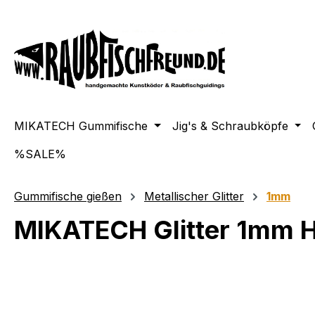
springen
Zur Hauptnavigation springen
MIKATECH Gummifische
Jig's & Schraubköpfe
%SALE%
Gummifische gießen
Metallischer Glitter
1mm
MIKATECH Glitter 1mm 
Bildergalerie überspringen