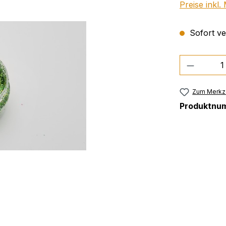
Preise inkl
Sofort ver
Produkt
Zum Merkze
Produktnu